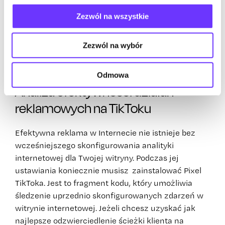
produktowego.
Zezwól na wszystkie
Co więcej, TikTok Ads Manager udostępnia
reklamodawcom specjalne nakładki na wideo, co
Zezwól na wybór
czyni je interesującymi dla użytkowników, co
skłania ich do interakcji z reklamą.
Odmowa
Analiza efektywności działań
reklamowych na TikToku
Efektywna reklama w Internecie nie istnieje bez
wcześniejszego skonfigurowania analityki
internetowej dla Twojej witryny. Podczas jej
ustawiania koniecznie musisz zainstalować Pixel
TikToka. Jest to fragment kodu, który umożliwia
śledzenie uprzednio skonfigurowanych zdarzeń w
witrynie internetowej. Jeżeli chcesz uzyskać jak
najlepsze odzwierciedlenie ścieżki klienta na