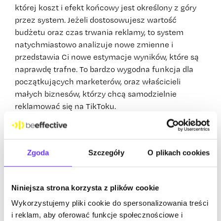
której koszt i efekt końcowy jest określony z góry
przez system. Jeżeli dostosowujesz wartość
budżetu oraz czas trwania reklamy, to system
natychmiastowo analizuje nowe zmienne i
przedstawia Ci nowe estymacje wyników, które są
naprawdę trafne. To bardzo wygodna funkcja dla
początkujących marketerów, oraz właścicieli
małych biznesów, którzy chcą samodzielnie
reklamować się na TikToku.
Skalowanie działań reklamowych
na TikToku
Zgoda
Szczegóły
O plikach cookies
Jeżeli chcesz osiągnąć WIĘCEJ, to warto zacząć
Niniejsza strona korzysta z plików cookie
korzystać z TikTok Ads Manager. Dzięki niemu
zyskujesz dostęp do zaawansowanych funkcji i
Wykorzystujemy pliki cookie do spersonalizowania treści
i reklam, aby oferować funkcje społecznościowe i
ustawień kampanii reklamowych takich jak wybór