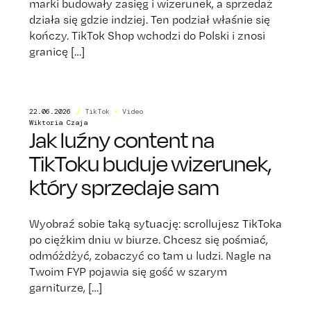
marki budowały zasięg i wizerunek, a sprzedaż
działa się gdzie indziej. Ten podział właśnie się
kończy. TikTok Shop wchodzi do Polski i znosi
granicę […]
22.06.2026
/
TikTok
×
Video
Wiktoria Czaja
Jak luźny content na
TikToku buduje wizerunek,
który sprzedaje sam
Wyobraź sobie taką sytuację: scrollujesz TikToka
po ciężkim dniu w biurze. Chcesz się pośmiać,
odmóżdżyć, zobaczyć co tam u ludzi. Nagle na
Twoim FYP pojawia się gość w szarym
garniturze, […]