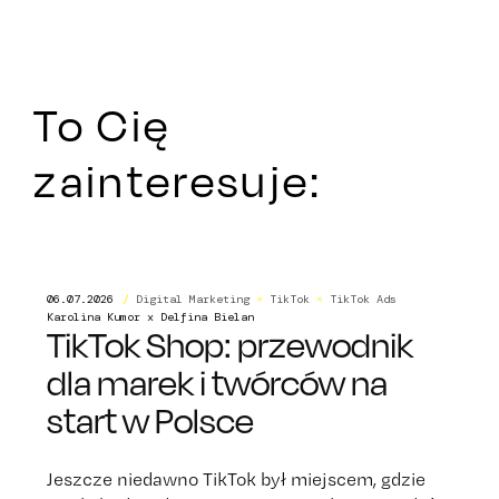
To Cię
zainteresuje:
06.07.2026
/
Digital Marketing
×
TikTok
×
TikTok Ads
Karolina Kumor x Delfina Bielan
TikTok Shop: przewodnik
dla marek i twórców na
start w Polsce
Jeszcze niedawno TikTok był miejscem, gdzie