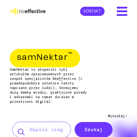
KONTAKT
™
samNektar
SamNektar to ekspercki cykl
artykułów opracowywanych przez
zespół specjalistów Beeffective (i
prawdopodobnie ostatnie teksty
napisane przez ludzi). Serwujemy
dużą dawkę wiedzy, praktyczne porady
i wskazówki na temat działań w
przestrzeni digital.
Wyszukaj:
Szukaj: