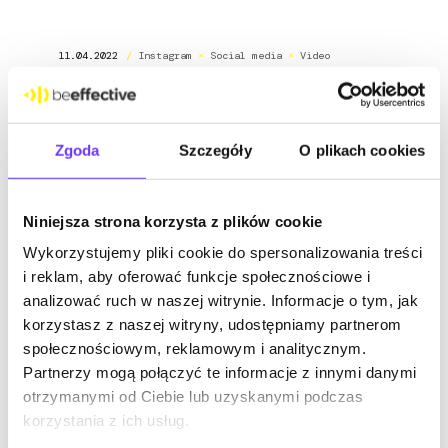
11.04.2022
/
Instagram
×
Social media
×
Video
Klaudia Chmielewska
Kręcimy Reels na
Instagramie – wszystko
Zgoda
Szczegóły
O plikach cookies
co musisz wiedzieć o
rolkach!
Niniejsza strona korzysta z plików cookie
Rolki, posty na tablicy, kreatywne albumy,
Wykorzystujemy pliki cookie do spersonalizowania treści
angażujące InstaStories, transmisje na
i reklam, aby oferować funkcje społecznościowe i
żywo – co wybrać i co publikować na
analizować ruch w naszej witrynie. Informacje o tym, jak
Instagramie, aby zainteresować grupę
korzystasz z naszej witryny, udostępniamy partnerom
docelową? Specjaliści ds. social media
społecznościowym, reklamowym i analitycznym.
codziennie stają przed wyborem […]
Partnerzy mogą połączyć te informacje z innymi danymi
otrzymanymi od Ciebie lub uzyskanymi podczas
korzystania z ich usług.